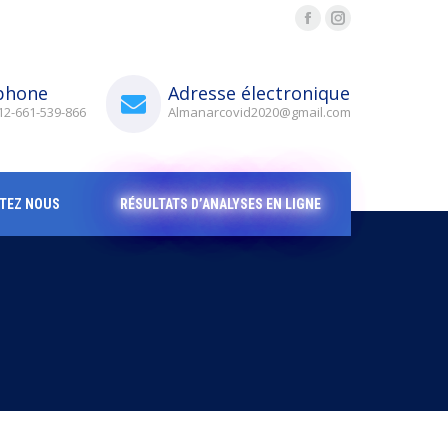
Facebook
Instagram
phone
Adresse électronique
212-661-539-866
Almanarcovid2020@gmail.com
TEZ NOUS
RÉSULTATS D’ANALYSES EN LIGNE